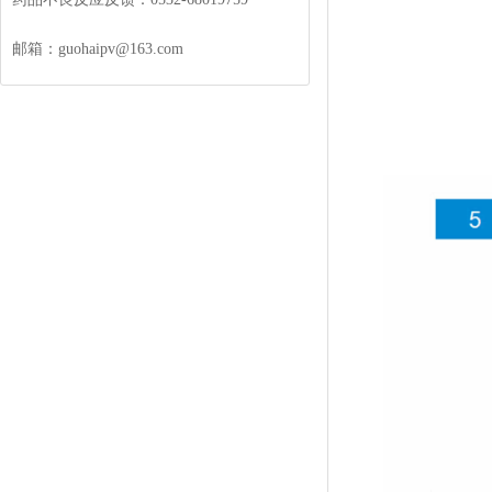
邮箱：guohaipv@163.com