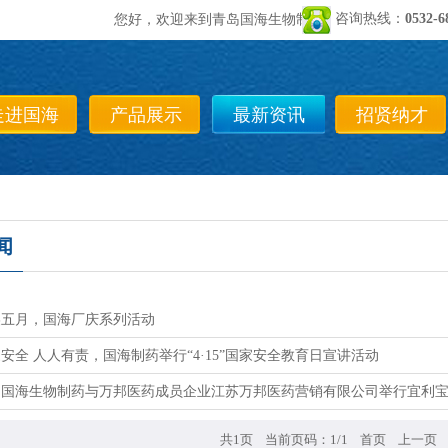
咨询热线：
0532-6
您好，欢迎来到青岛国海生物制药有限公司！
走进国海
产品展示
最新资讯
招贤纳才
闻
美五月，国海厂庆系列活动
安全 人人有责，国海制药举行“4·15”国家安全教育日宣讲活动
岛国海生物制药与万邦医药成员企业江苏万邦医药营销有限公司举行宜利
共1页 当前页码：1/1
首页
上一页